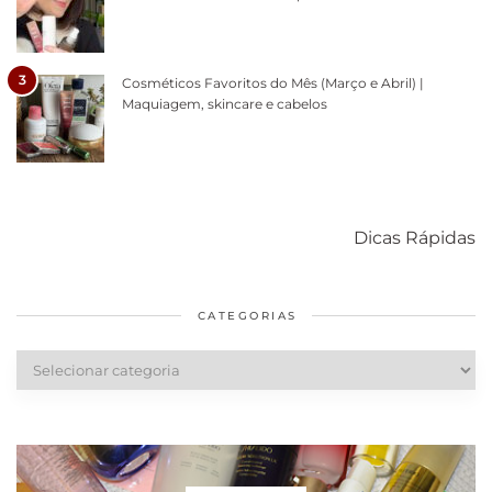
3
Cosméticos Favoritos do Mês (Março e Abril) |
Maquiagem, skincare e cabelos
Como acabar
6 fatos sobre a
Cuidados
com o mofo
bolsa Lady
diários par
Dicas Rápidas
em casa
Dior
cabelos
saudáveis
CATEGORIAS
Categorias