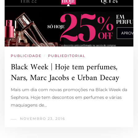
PUBLICIDADE
/
PUBLIEDITORIAL
Black Week | Hoje tem perfumes,
Nars, Marc Jacobs e Urban Decay
Mais um dia com novas promoções na Black Week da
Sephora. Hoje tem descontos em perfumes e várias
maquiagens de…
NOVEMBRO 23, 2016