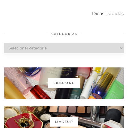
Como acabar
6 fatos sobre a
Cuidados
com o mofo
bolsa Lady
diários par
Dicas Rápidas
em casa
Dior
cabelos
saudáveis
CATEGORIAS
Categorias
SKINCARE
MAKEUP