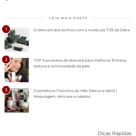
LEIA MAIS POSTS
1
O skincare dos sonhos com a molécula TI35 da Olera
2
TOP 3 produtos de skincare para melhorar firmeza,
textura e luminosidade da pele
3
Cosméticos Favoritos do Mês (Março e Abril) |
Maquiagem, skincare e cabelos
Como acabar
6 fatos sobre a
Cuidados
com o mofo
bolsa Lady
diários par
Dicas Rápidas