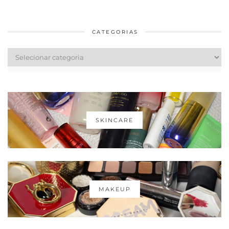
em casa
Dior
cabelos
saudáveis
CATEGORIAS
Categorias
SKINCARE
MAKEUP