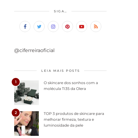
SIGA…
@ciferreiraoficial
LEIA MAIS POSTS
1
O skincare dos sonhos com a
molécula TI35 da Olera
2
TOP 3 produtos de skincare para
melhorar firmeza, textura e
luminosidade da pele