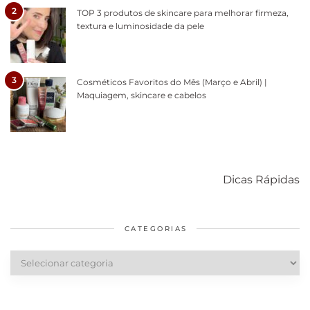
2
TOP 3 produtos de skincare para melhorar firmeza,
textura e luminosidade da pele
3
Cosméticos Favoritos do Mês (Março e Abril) |
Maquiagem, skincare e cabelos
Como acabar
6 fatos sobre a
Cuidados
com o mofo
bolsa Lady
diários par
Dicas Rápidas
em casa
Dior
cabelos
saudáveis
CATEGORIAS
Categorias