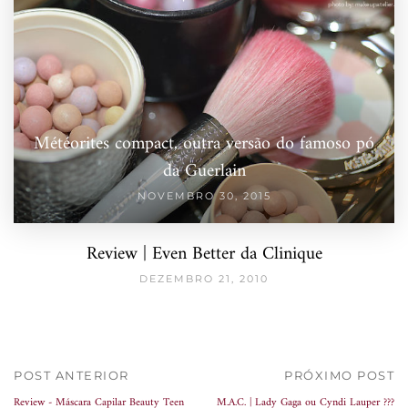
Météorites compact, outra versão do famoso pó
da Guerlain
NOVEMBRO 30, 2015
Review | Even Better da Clinique
DEZEMBRO 21, 2010
POST ANTERIOR
PRÓXIMO POST
Review - Máscara Capilar Beauty Teen
M.A.C. | Lady Gaga ou Cyndi Lauper ???