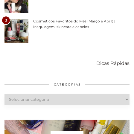
3
Cosméticos Favoritos do Mês (Março e Abril) |
Maquiagem, skincare e cabelos
Como acabar
6 fatos sobre a
Cuidados
com o mofo
bolsa Lady
diários par
Dicas Rápidas
em casa
Dior
cabelos
saudáveis
CATEGORIAS
Categorias