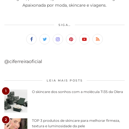
Apaixonada por moda, skincare e viagens.
SIGA…
@ciferreiraoficial
LEIA MAIS POSTS
1
O skincare dos sonhos com a molécula TI35 da Olera
2
TOP 3 produtos de skincare para melhorar firmeza,
textura e luminosidade da pele