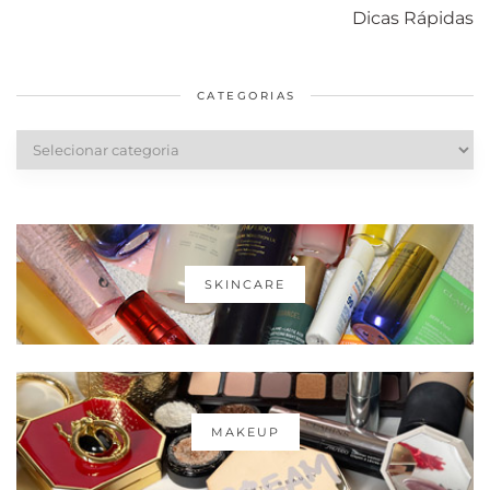
com o mofo
bolsa Lady
diários par
Dicas Rápidas
em casa
Dior
cabelos
saudáveis
CATEGORIAS
Categorias
SKINCARE
MAKEUP