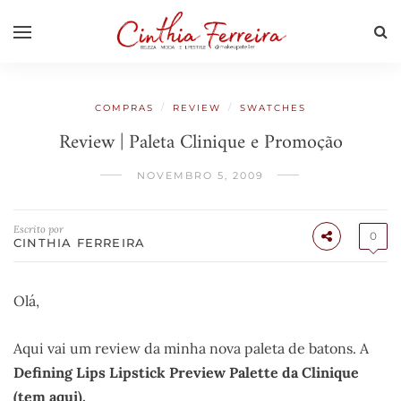
/
/
COMPRAS
REVIEW
SWATCHES
Review | Paleta Clinique e Promoção
NOVEMBRO 5, 2009
Escrito por
0
CINTHIA FERREIRA
Olá,
Aqui vai um review da minha nova paleta de batons. A
Defining Lips Lipstick Preview Palette da Clinique
(tem aqui).