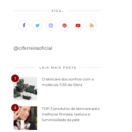
SIGA…
@ciferreiraoficial
LEIA MAIS POSTS
1
O skincare dos sonhos com a
molécula TI35 da Olera
2
TOP 3 produtos de skincare para
melhorar firmeza, textura e
luminosidade da pele