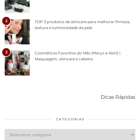
2
TOP 3 produtos de skincare para melhorar firmeza,
textura e luminosidade da pele
3
Cosméticos Favoritos do Mês (Março e Abril) |
Maquiagem, skincare e cabelos
Como acabar
6 fatos sobre a
Cuidados
com o mofo
bolsa Lady
diários par
Dicas Rápidas
em casa
Dior
cabelos
saudáveis
CATEGORIAS
Categorias