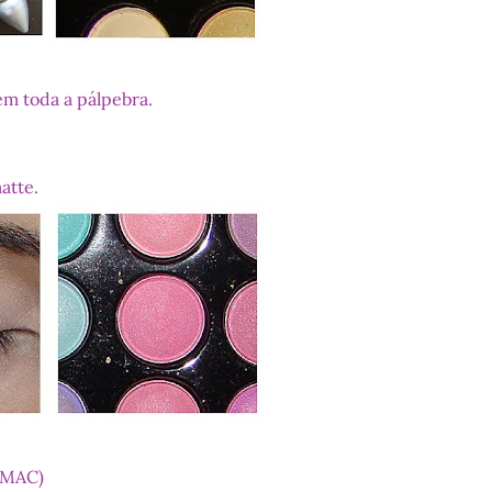
em toda a pálpebra.
atte.
a MAC)