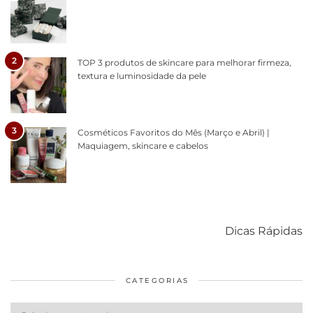
2
TOP 3 produtos de skincare para melhorar firmeza,
textura e luminosidade da pele
3
Cosméticos Favoritos do Mês (Março e Abril) |
Maquiagem, skincare e cabelos
Como acabar
6 fatos sobre a
Cuidados
com o mofo
bolsa Lady
diários par
Dicas Rápidas
em casa
Dior
cabelos
saudáveis
CATEGORIAS
Categorias