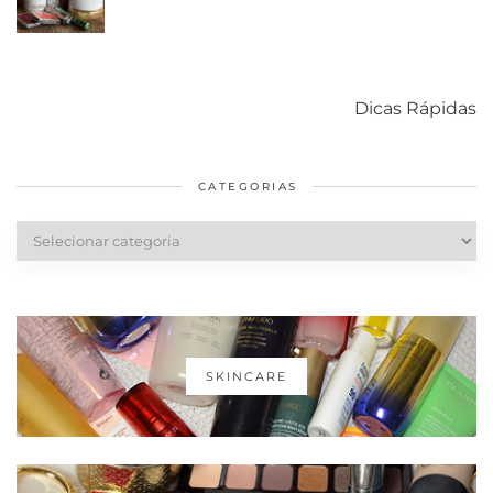
Como acabar
6 fatos sobre a
Cuidados
com o mofo
bolsa Lady
diários par
Dicas Rápidas
em casa
Dior
cabelos
saudáveis
CATEGORIAS
Categorias
SKINCARE