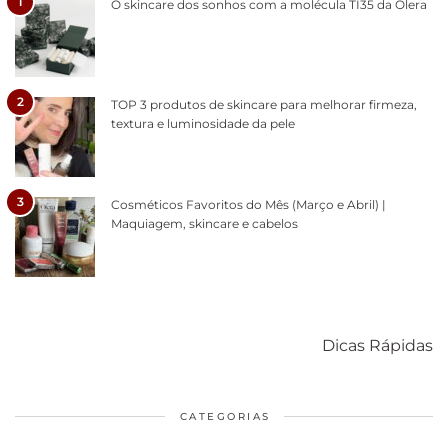
1
O skincare dos sonhos com a molécula TI35 da Olera
2
TOP 3 produtos de skincare para melhorar firmeza,
textura e luminosidade da pele
3
Cosméticos Favoritos do Mês (Março e Abril) |
Maquiagem, skincare e cabelos
Como acabar
6 fatos sobre a
Cuidados
com o mofo
bolsa Lady
diários par
Dicas Rápidas
em casa
Dior
cabelos
saudáveis
CATEGORIAS