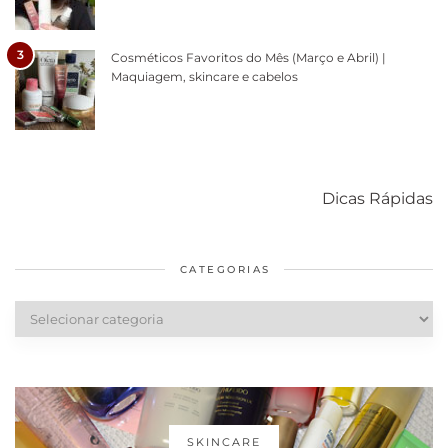
3
Cosméticos Favoritos do Mês (Março e Abril) |
Maquiagem, skincare e cabelos
Como acabar
6 fatos sobre a
Cuidados
com o mofo
bolsa Lady
diários par
Dicas Rápidas
em casa
Dior
cabelos
saudáveis
CATEGORIAS
Categorias
SKINCARE