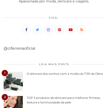
Apaixonada por moda, skincare e viagens.
SIGA…
@ciferreiraoficial
LEIA MAIS POSTS
1
O skincare dos sonhos com a molécula TI35 da Olera
2
TOP 3 produtos de skincare para melhorar firmeza,
textura e luminosidade da pele