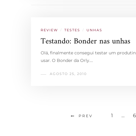
REVIEW
/
TESTES
/
UNHAS
Testando: Bonder nas unhas
Olá, finalmente consegui testar um produti
usar. O Bonder da Orly.…
AGOSTO 25, 2010
1
…
6
PREV