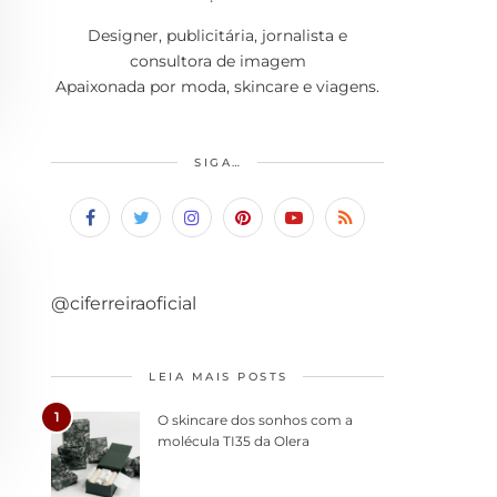
Designer, publicitária, jornalista e
consultora de imagem
Apaixonada por moda, skincare e viagens.
SIGA…
@ciferreiraoficial
LEIA MAIS POSTS
1
O skincare dos sonhos com a
molécula TI35 da Olera