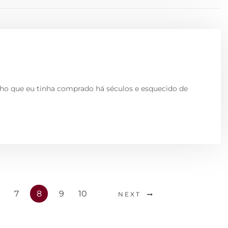
nho que eu tinha comprado há séculos e esquecido de
7
8
9
10
NEXT