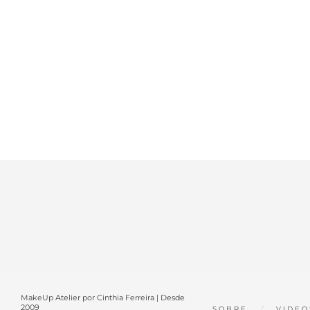
MakeUp Atelier por Cinthia Ferreira | Desde
2009
SOBRE
VIDEO