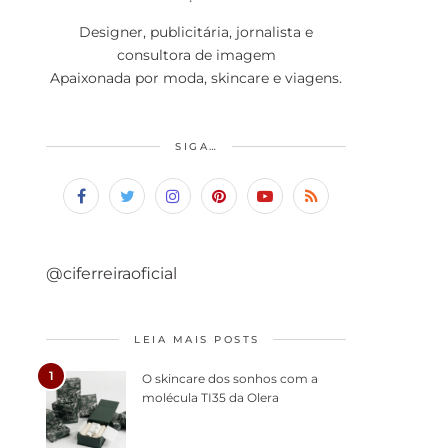
Designer, publicitária, jornalista e
consultora de imagem
Apaixonada por moda, skincare e viagens.
SIGA…
@ciferreiraoficial
LEIA MAIS POSTS
1
O skincare dos sonhos com a
molécula TI35 da Olera