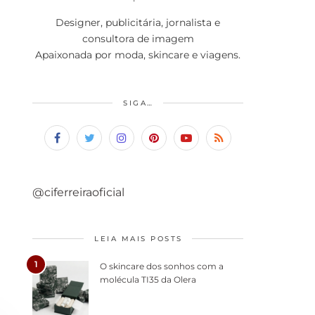
Designer, publicitária, jornalista e
consultora de imagem
Apaixonada por moda, skincare e viagens.
SIGA…
@ciferreiraoficial
LEIA MAIS POSTS
1
O skincare dos sonhos com a
molécula TI35 da Olera