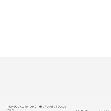
MakeUp Atelier por Cinthia Ferreira | Desde
2009
SOBRE
VIDEO