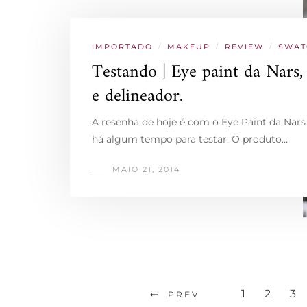
IMPORTADO
/
MAKEUP
/
REVIEW
/
SWAT
Testando | Eye paint da Nars
e delineador.
A resenha de hoje é com o Eye Paint da Nars
há algum tempo para testar. O produto…
MAIO 21, 2014
1
2
3
PREV