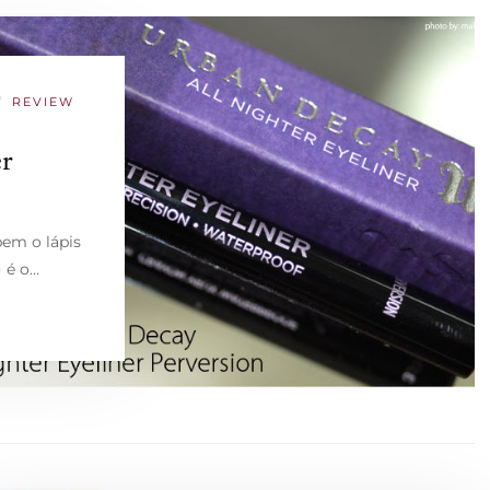
/
REVIEW
er
em o lápis
) é o…