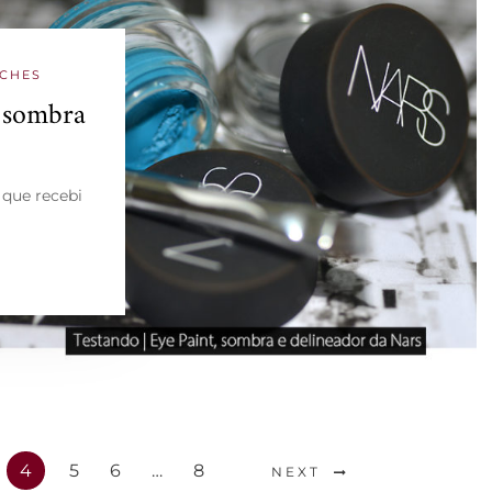
CHES
, sombra
 que recebi
4
5
6
…
8
NEXT