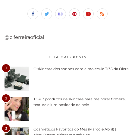
@ciferreiraoficial
LEIA MAIS POSTS
1
O skincare dos sonhos com a molécula TI35 da Olera
2
TOP 3 produtos de skincare para melhorar firmeza,
textura e luminosidade da pele
3
Cosméticos Favoritos do Mês (Março e Abril) |
Maquiagem, skincare e cabelos