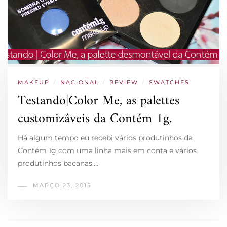
MAKEUP
/
NACIONAL
/
REVIEW
/
SWATCHES
Testando|Color Me, as palettes
customizáveis da Contém 1g.
Há algum tempo eu recebi vários produtinhos da
Contém 1g com uma linha mais em conta e vários
produtinhos bacanas.…
MARÇO 23, 2015