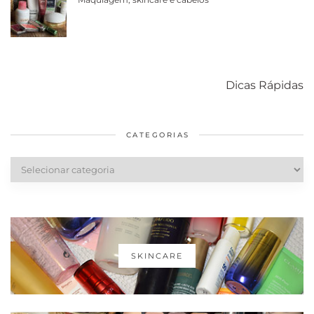
Como acabar
6 fatos sobre a
Cuidados
com o mofo
bolsa Lady
diários par
Dicas Rápidas
em casa
Dior
cabelos
saudáveis
CATEGORIAS
Categorias
SKINCARE