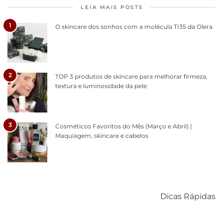
LEIA MAIS POSTS
1
O skincare dos sonhos com a molécula TI35 da Olera
2
TOP 3 produtos de skincare para melhorar firmeza,
textura e luminosidade da pele
3
Cosméticos Favoritos do Mês (Março e Abril) |
Maquiagem, skincare e cabelos
Como acabar
6 fatos sobre a
Cuidados
com o mofo
bolsa Lady
diários par
Dicas Rápidas
em casa
Dior
cabelos
saudáveis