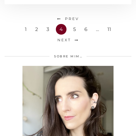
PREV
1
2
3
4
5
6
…
11
NEXT
SOBRE MIM…