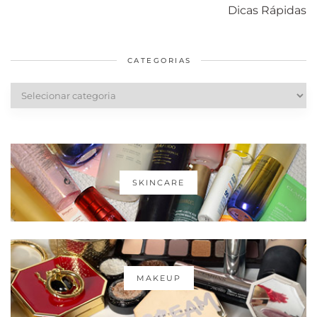
com o mofo
bolsa Lady
diários par
Dicas Rápidas
em casa
Dior
cabelos
saudáveis
CATEGORIAS
Categorias
SKINCARE
MAKEUP