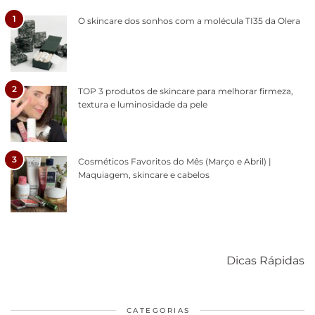
1
O skincare dos sonhos com a molécula TI35 da Olera
2
TOP 3 produtos de skincare para melhorar firmeza,
textura e luminosidade da pele
3
Cosméticos Favoritos do Mês (Março e Abril) |
Maquiagem, skincare e cabelos
Como acabar
6 fatos sobre a
Cuidados
com o mofo
bolsa Lady
diários par
Dicas Rápidas
em casa
Dior
cabelos
saudáveis
CATEGORIAS