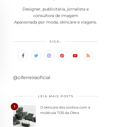
Designer, publicitária, jornalista e
consultora de imagem
Apaixonada por moda, skincare e viagens.
SIGA…
@ciferreiraoficial
LEIA MAIS POSTS
1
O skincare dos sonhos com a
molécula TI35 da Olera