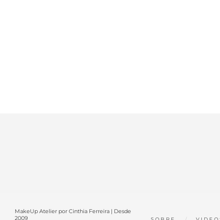
MakeUp Atelier por Cinthia Ferreira | Desde
2009
SOBRE
VIDEO