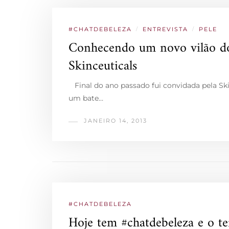
#CHATDEBELEZA
/
ENTREVISTA
/
PELE
Conhecendo um novo vilão do 
Skinceuticals
Final do ano passado fui convidada pela Ski
um bate…
JANEIRO 14, 2013
#CHATDEBELEZA
Hoje tem #chatdebeleza e o t