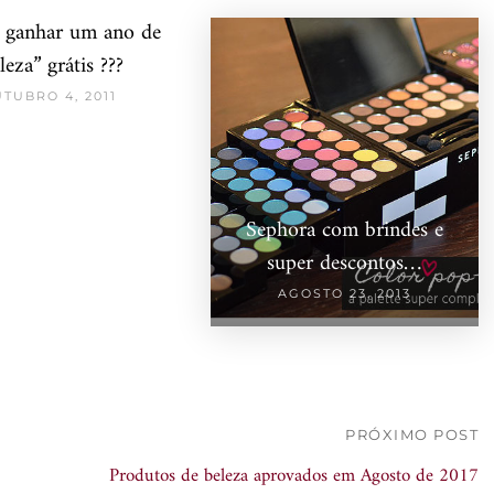
l ganhar um ano de
leza” grátis ???
TUBRO 4, 2011
Sephora com brindes e
super descontos…
AGOSTO 23, 2013
PRÓXIMO POST
Produtos de beleza aprovados em Agosto de 2017