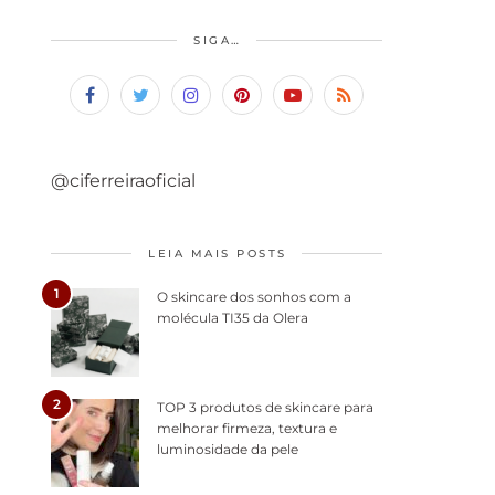
SIGA…
@ciferreiraoficial
LEIA MAIS POSTS
1
O skincare dos sonhos com a
molécula TI35 da Olera
2
TOP 3 produtos de skincare para
melhorar firmeza, textura e
luminosidade da pele