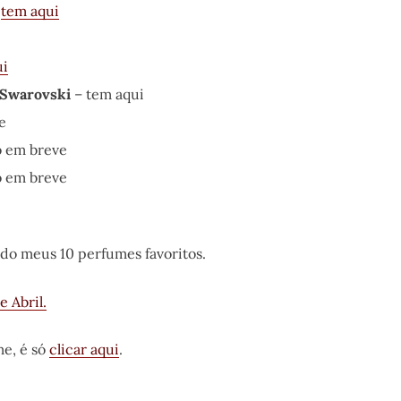
–
tem aqui
ui
 Swarovski
– tem aqui
e
 em breve
o em breve
do meus 10 perfumes favoritos.
 Abril.
me, é só
clicar aqui
.