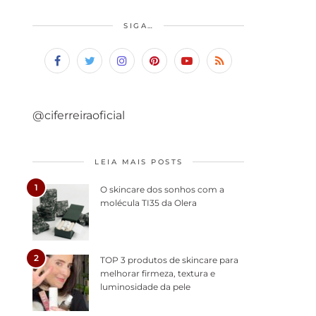
SIGA…
@ciferreiraoficial
LEIA MAIS POSTS
1
O skincare dos sonhos com a
molécula TI35 da Olera
2
TOP 3 produtos de skincare para
melhorar firmeza, textura e
luminosidade da pele