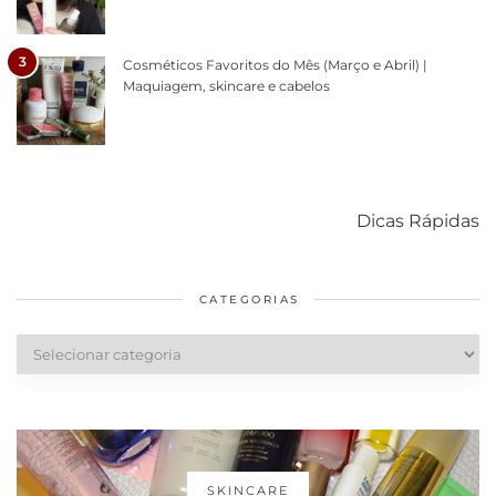
3
Cosméticos Favoritos do Mês (Março e Abril) |
Maquiagem, skincare e cabelos
Como acabar
6 fatos sobre a
Cuidados
com o mofo
bolsa Lady
diários par
Dicas Rápidas
em casa
Dior
cabelos
saudáveis
CATEGORIAS
Categorias
SKINCARE