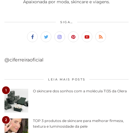
Apaixonada por moda, skincare e viagens.
SIGA…
@ciferreiraoficial
LEIA MAIS POSTS
1
O skincare dos sonhos com a molécula TI35 da Olera
2
TOP 3 produtos de skincare para melhorar firmeza,
textura e luminosidade da pele