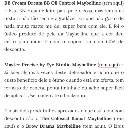
BB Cream Dream BB Oil Control Maybelline
(tem aqui)
– Este BB cream é feito para pele oleosa, mas tem uma
textura não tão seca e agradável. Eu que não gosto de
nada muito matte me dei super bem com ele. E foi o
único produto de pele da Maybelline que a cor deu
certo para mim. E com o cupom sai com 60% de
desconto.
Master Precise by Eye Studio Maybelline
(
tem aqui
) –
Já falei algumas vezes deste delineador e acho que o
custo beneficio dele é ótimo quando está em oferta. tem
formato de caneta, ponta fininha e eu acho super fácil
de aplicar. Usei o meu até o finalzinho.
E mais dois produtinhos aprovados e que está com bom
desconto são o
The Colossal Kamal Maybelline
(tem
aqui) e o
Brow Drama Maybelline
(tem aqui). O lápis