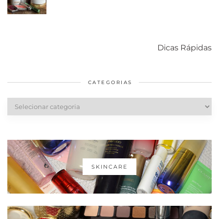
Como acabar
6 fatos sobre a
Cuidados
com o mofo
bolsa Lady
diários par
Dicas Rápidas
em casa
Dior
cabelos
saudáveis
CATEGORIAS
Categorias
SKINCARE