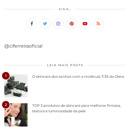
SIGA…
@ciferreiraoficial
LEIA MAIS POSTS
1
O skincare dos sonhos com a molécula TI35 da Olera
2
TOP 3 produtos de skincare para melhorar firmeza,
textura e luminosidade da pele