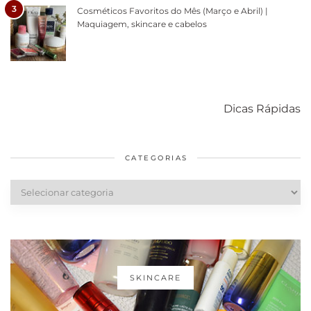
3
Cosméticos Favoritos do Mês (Março e Abril) |
Maquiagem, skincare e cabelos
Como acabar
6 fatos sobre a
Cuidados
com o mofo
bolsa Lady
diários par
Dicas Rápidas
em casa
Dior
cabelos
saudáveis
CATEGORIAS
Categorias
SKINCARE