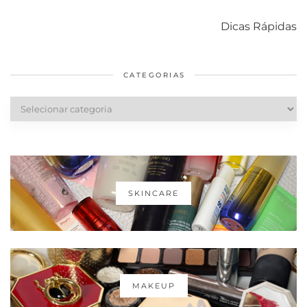
Como acabar
6 fatos sobre a
Cuidados
com o mofo
bolsa Lady
diários par
Dicas Rápidas
em casa
Dior
cabelos
saudáveis
CATEGORIAS
Categorias
SKINCARE
MAKEUP