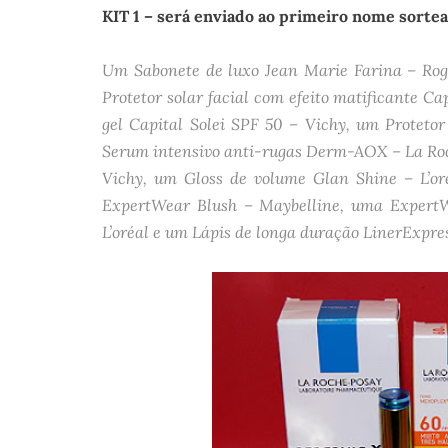
KIT 1 – será enviado ao primeiro nome sortea
Um Sabonete de luxo Jean Marie Farina – Roge
Protetor solar facial com efeito matificante Ca
gel Capital Solei SPF 50 – Vichy, um Proteto
Serum intensivo anti-rugas Derm-AOX – La Roc
Vichy, um Gloss de volume Glan Shine – L’or
ExpertWear Blush – Maybelline, uma Expert
L’oréal e um Lápis de longa duração LinerExpre