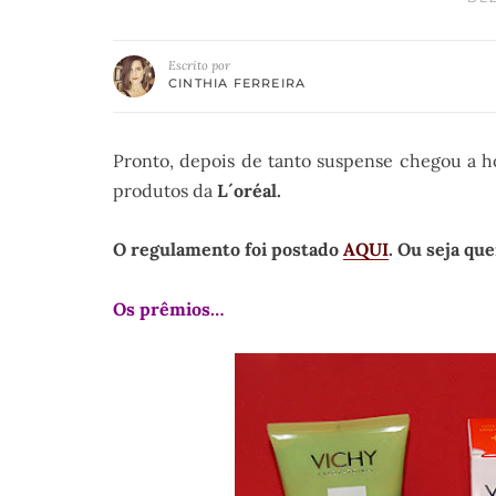
Escrito por
CINTHIA FERREIRA
Pronto, depois de tanto suspense chegou a h
produtos da
L´oréal.
O regulamento foi postado
AQUI
. Ou seja qu
Os prêmios…