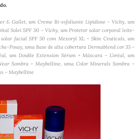
do.
r & Gallet, um Creme Bi-esfoliante Lipidiose – Vichy, um
pital Solei SPF 30 – Vichy, um Protetor solar corporal leite-
r solar facial SPF 50 com Mexoryl XL – Skin Ceuticals, um
he-Posay, uma Base de alta cobertura Dermablend cor 35 –
éal, um Double Extension Sérum + Máscara – L’oréal, um
Wear Sombra – Maybelline, uma Color Minerals Sombra –
ss – Maybelline