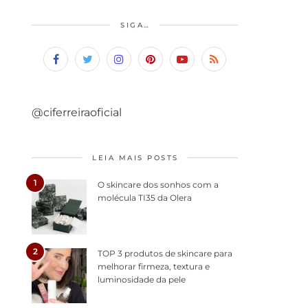
SIGA…
@ciferreiraoficial
LEIA MAIS POSTS
1
O skincare dos sonhos com a
molécula TI35 da Olera
2
TOP 3 produtos de skincare para
melhorar firmeza, textura e
luminosidade da pele