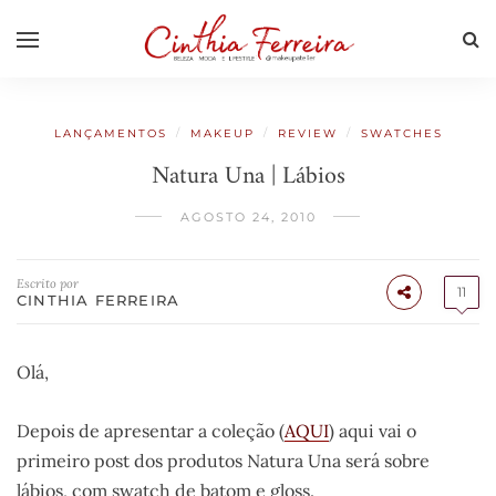
/
/
/
LANÇAMENTOS
MAKEUP
REVIEW
SWATCHES
Natura Una | Lábios
AGOSTO 24, 2010
Escrito por
11
CINTHIA FERREIRA
Olá,
Depois de apresentar a coleção (
AQUI
) aqui vai o
primeiro post dos produtos Natura Una será sobre
lábios, com swatch de batom e gloss.