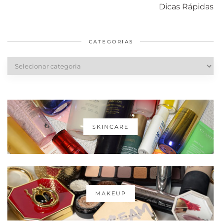
com o mofo
bolsa Lady
diários par
Dicas Rápidas
em casa
Dior
cabelos
saudáveis
CATEGORIAS
Categorias
SKINCARE
MAKEUP