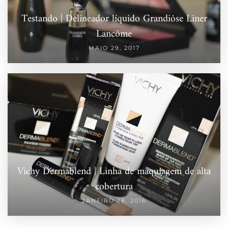
Testando | Delineador líquido Grandiôse Liner
Lancôme
MAIO 29, 2017
Vichy Dermablend | Linha de maquiagem de alta
cobertura
JANEIRO 28, 2016