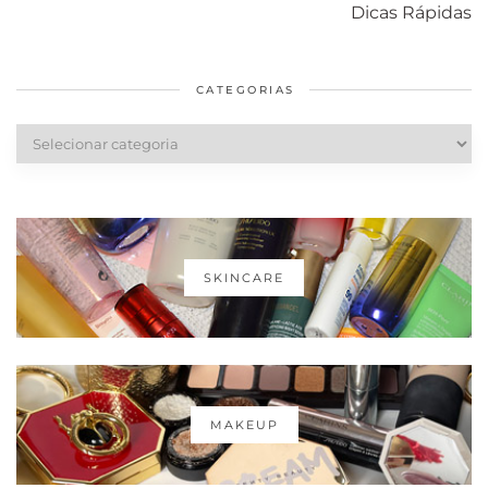
com o mofo
bolsa Lady
diários par
Dicas Rápidas
em casa
Dior
cabelos
saudáveis
CATEGORIAS
Categorias
SKINCARE
MAKEUP