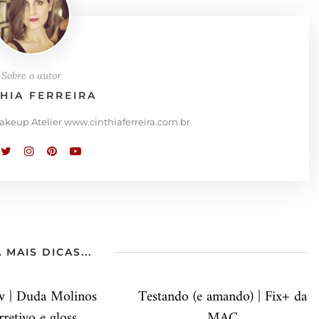
Sobre o autor
THIA FERREIRA
Makeup Atelier www.cinthiaferreira.com.br
 MAIS DICAS...
w | Duda Molinos
Testando (e amando) | Fix+ da
rretivo e gloss
MAC