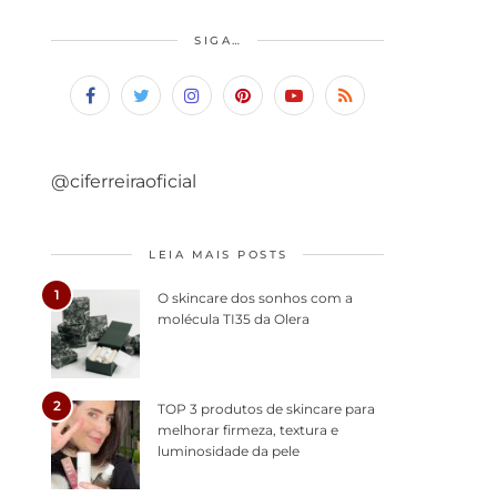
SIGA…
@ciferreiraoficial
LEIA MAIS POSTS
1
O skincare dos sonhos com a
molécula TI35 da Olera
2
TOP 3 produtos de skincare para
melhorar firmeza, textura e
luminosidade da pele