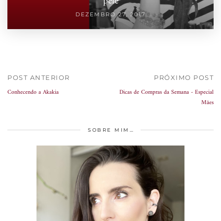
pele
DEZEMBRO 27, 2017
POST ANTERIOR
PRÓXIMO POST
Conhecendo a Akakia
Dicas de Compras da Semana - Especial
Mães
SOBRE MIM…