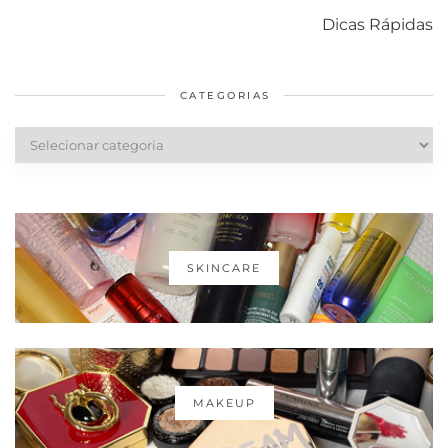
com o mofo
bolsa Lady
diários par
Dicas Rápidas
em casa
Dior
cabelos
saudáveis
CATEGORIAS
Categorias
SKINCARE
MAKEUP