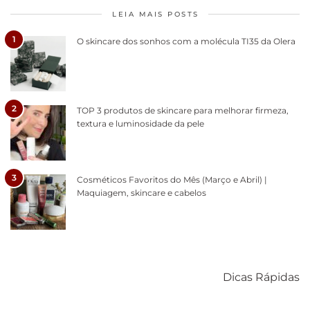
LEIA MAIS POSTS
1
O skincare dos sonhos com a molécula TI35 da Olera
2
TOP 3 produtos de skincare para melhorar firmeza,
textura e luminosidade da pele
3
Cosméticos Favoritos do Mês (Março e Abril) |
Maquiagem, skincare e cabelos
Como acabar
6 fatos sobre a
Cuidados
com o mofo
bolsa Lady
diários par
Dicas Rápidas
em casa
Dior
cabelos
saudáveis