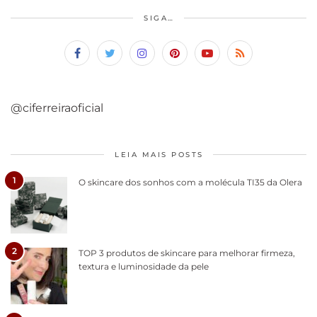
SIGA…
@ciferreiraoficial
LEIA MAIS POSTS
1
O skincare dos sonhos com a molécula TI35 da Olera
2
TOP 3 produtos de skincare para melhorar firmeza,
textura e luminosidade da pele