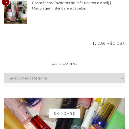
3
Cosméticos Favoritos do Mês (Março e Abril) |
Maquiagem, skincare e cabelos
Como acabar
6 fatos sobre a
Cuidados
com o mofo
bolsa Lady
diários par
Dicas Rápidas
em casa
Dior
cabelos
saudáveis
CATEGORIAS
Categorias
SKINCARE