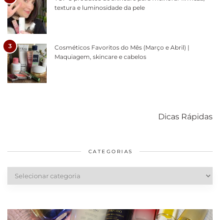
textura e luminosidade da pele
3
Cosméticos Favoritos do Mês (Março e Abril) |
Maquiagem, skincare e cabelos
Como acabar
6 fatos sobre a
Cuidados
com o mofo
bolsa Lady
diários par
Dicas Rápidas
em casa
Dior
cabelos
saudáveis
CATEGORIAS
Categorias