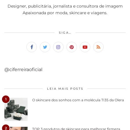
Designer, publicitária, jornalista e consultora de imagem
Apaixonada por moda, skincare e viagens.
SIGA…
@ciferreiraoficial
LEIA MAIS POSTS
1
O skincare dos sonhos com a molécula TI35 da Olera
2
TOP 3 produtos de skincare para melhorar firmeza,