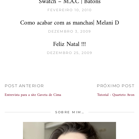
Swatch – M.A.C | Batons
FEVEREIRO 10, 2010
Como acabar com as manchas| Melani D
DEZEMBRO 3, 2009
Feliz Natal !!!
DEZEMBRO 25, 2009
POST ANTERIOR
PRÓXIMO POST
Entrevista para a site Gaveta de Cima
Tutorial - Quarteto Avon
SOBRE MIM…