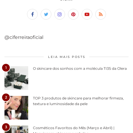
@ciferreiraoficial
LEIA MAIS POSTS
1
O skincare dos sonhos com a molécula TI35 da Olera
2
TOP 3 produtos de skincare para melhorar firmeza,
textura e luminosidade da pele
3
Cosméticos Favoritos do Mês (Março e Abril) |