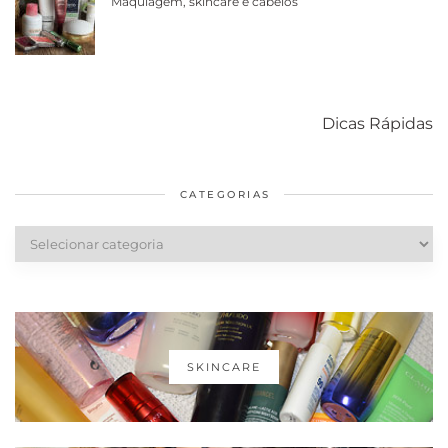
Maquiagem, skincare e cabelos
Como acabar
6 fatos sobre a
Cuidados
com o mofo
bolsa Lady
diários par
Dicas Rápidas
em casa
Dior
cabelos
saudáveis
CATEGORIAS
Categorias
SKINCARE