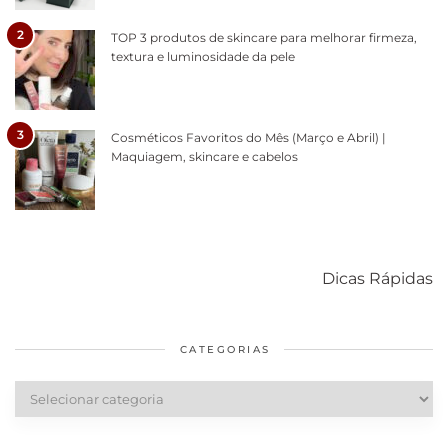
2
TOP 3 produtos de skincare para melhorar firmeza,
textura e luminosidade da pele
3
Cosméticos Favoritos do Mês (Março e Abril) |
Maquiagem, skincare e cabelos
Como acabar
6 fatos sobre a
Cuidados
com o mofo
bolsa Lady
diários par
Dicas Rápidas
em casa
Dior
cabelos
saudáveis
CATEGORIAS
Categorias