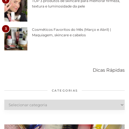
TOP 3 produtos de skincare para melhorar firmeza,
textura e luminosidade da pele
3
Cosméticos Favoritos do Mês (Março e Abril) |
Maquiagem, skincare e cabelos
Como acabar
6 fatos sobre a
Cuidados
com o mofo
bolsa Lady
diários par
Dicas Rápidas
em casa
Dior
cabelos
saudáveis
CATEGORIAS
Categorias