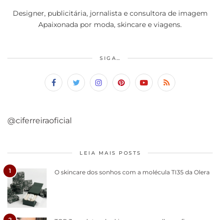
Designer, publicitária, jornalista e consultora de imagem
Apaixonada por moda, skincare e viagens.
SIGA…
@ciferreiraoficial
LEIA MAIS POSTS
1
O skincare dos sonhos com a molécula TI35 da Olera
2