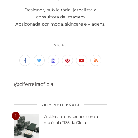
Designer, publicitária, jornalista e
consultora de imagem
Apaixonada por moda, skincare e viagens.
SIGA…
@ciferreiraoficial
LEIA MAIS POSTS
1
O skincare dos sonhos com a
molécula TI35 da Olera