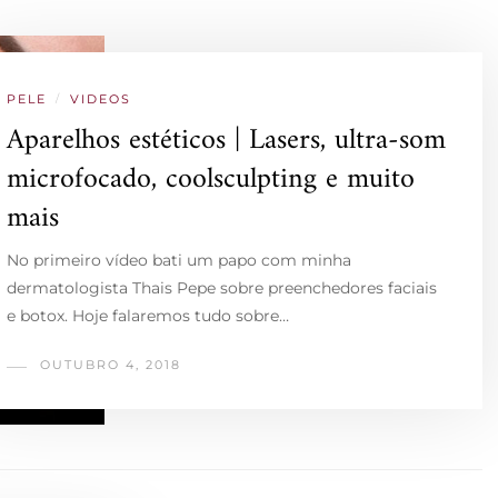
PELE
/
VIDEOS
Aparelhos estéticos | Lasers, ultra-som
microfocado, coolsculpting e muito
mais
No primeiro vídeo bati um papo com minha
dermatologista Thais Pepe sobre preenchedores faciais
e botox. Hoje falaremos tudo sobre…
OUTUBRO 4, 2018