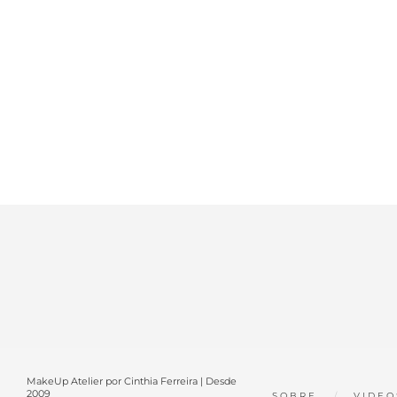
MakeUp Atelier por Cinthia Ferreira | Desde
2009
SOBRE
VIDEO