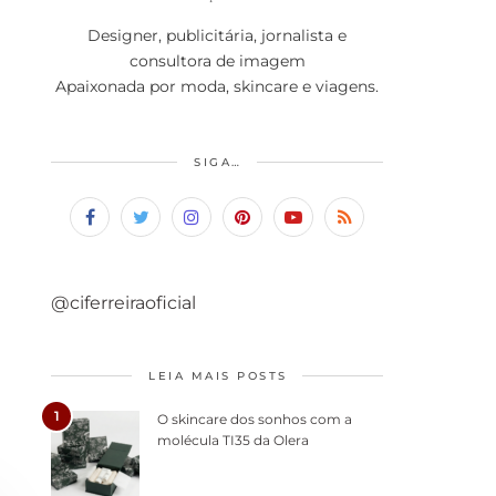
Designer, publicitária, jornalista e
consultora de imagem
Apaixonada por moda, skincare e viagens.
SIGA…
@ciferreiraoficial
LEIA MAIS POSTS
1
O skincare dos sonhos com a
molécula TI35 da Olera