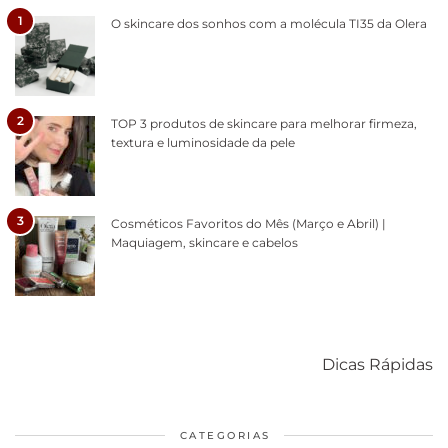
1
O skincare dos sonhos com a molécula TI35 da Olera
2
TOP 3 produtos de skincare para melhorar firmeza,
textura e luminosidade da pele
3
Cosméticos Favoritos do Mês (Março e Abril) |
Maquiagem, skincare e cabelos
Como acabar
6 fatos sobre a
Cuidados
com o mofo
bolsa Lady
diários par
Dicas Rápidas
em casa
Dior
cabelos
saudáveis
CATEGORIAS