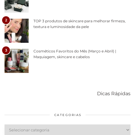
2
TOP 3 produtos de skincare para melhorar firmeza,
textura e luminosidade da pele
3
Cosméticos Favoritos do Mês (Março e Abril) |
Maquiagem, skincare e cabelos
Como acabar
6 fatos sobre a
Cuidados
com o mofo
bolsa Lady
diários par
Dicas Rápidas
em casa
Dior
cabelos
saudáveis
CATEGORIAS
Categorias