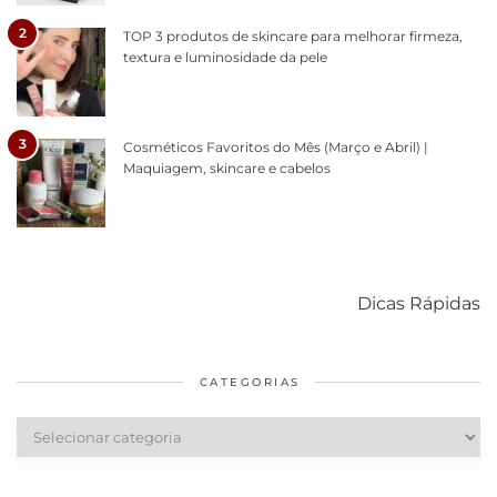
2
TOP 3 produtos de skincare para melhorar firmeza,
textura e luminosidade da pele
3
Cosméticos Favoritos do Mês (Março e Abril) |
Maquiagem, skincare e cabelos
Como acabar
6 fatos sobre a
Cuidados
com o mofo
bolsa Lady
diários par
Dicas Rápidas
em casa
Dior
cabelos
saudáveis
CATEGORIAS
Categorias