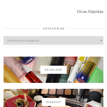
Como acabar
6 fatos sobre a
Cuidados
com o mofo
bolsa Lady
diários par
Dicas Rápidas
em casa
Dior
cabelos
saudáveis
CATEGORIAS
Categorias
SKINCARE
MAKEUP