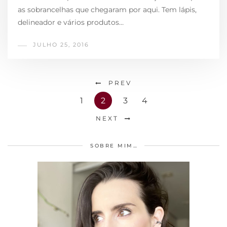
as sobrancelhas que chegaram por aqui. Tem lápis,
delineador e vários produtos…
JULHO 25, 2016
PREV
1
2
3
4
NEXT
SOBRE MIM…