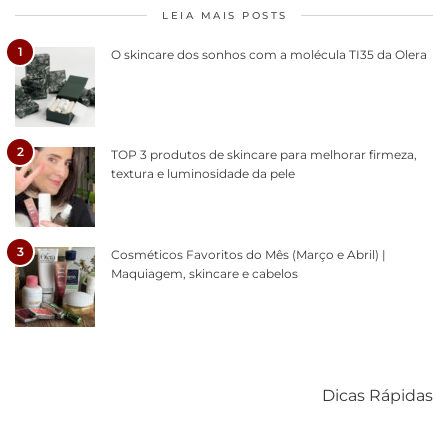
LEIA MAIS POSTS
1
O skincare dos sonhos com a molécula TI35 da Olera
2
TOP 3 produtos de skincare para melhorar firmeza,
textura e luminosidade da pele
3
Cosméticos Favoritos do Mês (Março e Abril) |
Maquiagem, skincare e cabelos
Como acabar
6 fatos sobre a
Cuidados
com o mofo
bolsa Lady
diários par
Dicas Rápidas
em casa
Dior
cabelos
saudáveis