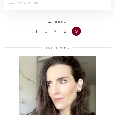
MAIO 19, 2009
PREV
1
…
7
8
9
SOBRE MIM…