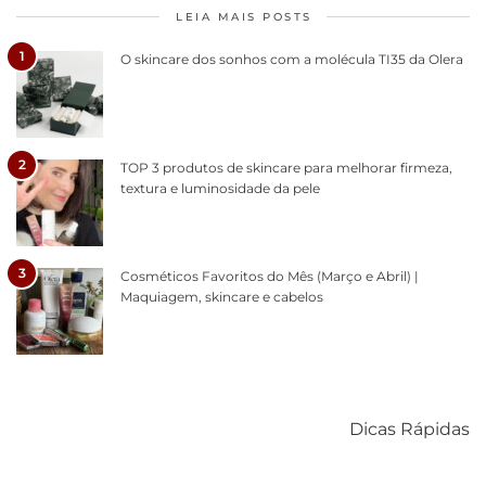
LEIA MAIS POSTS
1
O skincare dos sonhos com a molécula TI35 da Olera
2
TOP 3 produtos de skincare para melhorar firmeza,
textura e luminosidade da pele
3
Cosméticos Favoritos do Mês (Março e Abril) |
Maquiagem, skincare e cabelos
Como acabar
6 fatos sobre a
Cuidados
com o mofo
bolsa Lady
diários par
Dicas Rápidas
em casa
Dior
cabelos
saudáveis