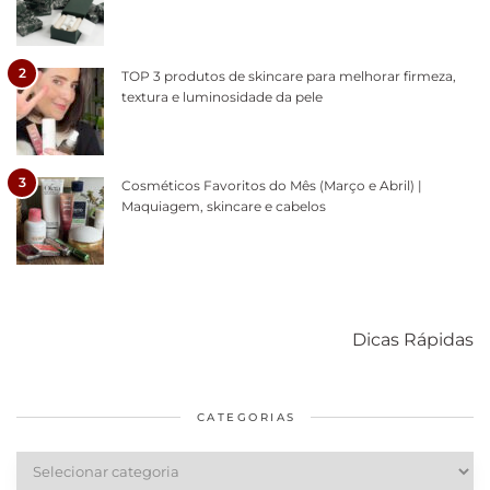
2
TOP 3 produtos de skincare para melhorar firmeza,
textura e luminosidade da pele
3
Cosméticos Favoritos do Mês (Março e Abril) |
Maquiagem, skincare e cabelos
Como acabar
6 fatos sobre a
Cuidados
com o mofo
bolsa Lady
diários par
Dicas Rápidas
em casa
Dior
cabelos
saudáveis
CATEGORIAS
Categorias