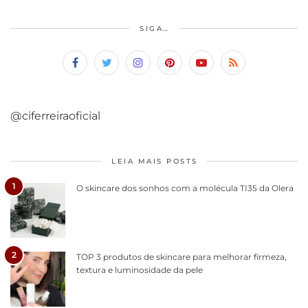
SIGA…
@ciferreiraoficial
LEIA MAIS POSTS
1
O skincare dos sonhos com a molécula TI35 da Olera
2
TOP 3 produtos de skincare para melhorar firmeza,
textura e luminosidade da pele