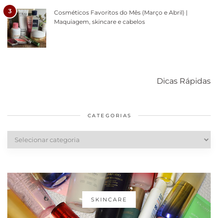
3
Cosméticos Favoritos do Mês (Março e Abril) |
Maquiagem, skincare e cabelos
Como acabar
6 fatos sobre a
Cuidados
com o mofo
bolsa Lady
diários par
Dicas Rápidas
em casa
Dior
cabelos
saudáveis
CATEGORIAS
Categorias
SKINCARE