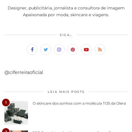
Designer, publicitária, jornalista e consultora de imagem
Apaixonada por moda, skincare e viagens.
SIGA…
@ciferreiraoficial
LEIA MAIS POSTS
1
O skincare dos sonhos com a molécula TI35 da Olera
2