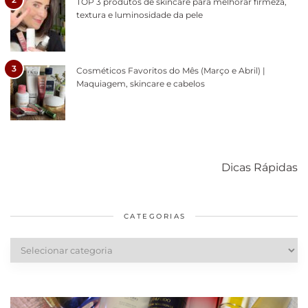
TOP 3 produtos de skincare para melhorar firmeza,
textura e luminosidade da pele
3
Cosméticos Favoritos do Mês (Março e Abril) |
Maquiagem, skincare e cabelos
Como acabar
6 fatos sobre a
Cuidados
com o mofo
bolsa Lady
diários par
Dicas Rápidas
em casa
Dior
cabelos
saudáveis
CATEGORIAS
Categorias